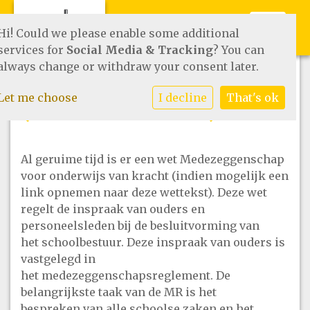
Toggle 
Hi! Could we please enable some additional
services for
Social Media & Tracking
? You can
always change or withdraw your consent later.
Kindcentrumraad
Let me choose
I decline
That's ok
(voorheen de MR)
Al geruime tijd is er een wet Medezeggenschap
voor onderwijs van kracht (indien mogelijk een
link opnemen naar deze wettekst). Deze wet
regelt de inspraak van ouders en
personeelsleden bij de besluitvorming van
het schoolbestuur. Deze inspraak van ouders is
vastgelegd in
het medezeggenschapsreglement. De
belangrijkste taak van de MR is het
bespreken van alle schoolse zaken en het