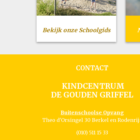
Bekijk onze Schoolgids
CONTACT
KINDCENTRUM
DE GOUDEN GRIFFEL
Buitenschoolse Opvang
Theo d'Orsingel 30 Berkel en Rodenrij
(010) 511 15 33