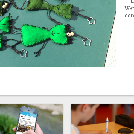
E-
Wer
don