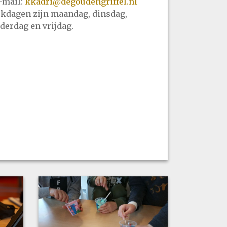
mail:
kkadri@degoudengriffel.nl
kdagen zijn maandag, dinsdag,
derdag en vrijdag.