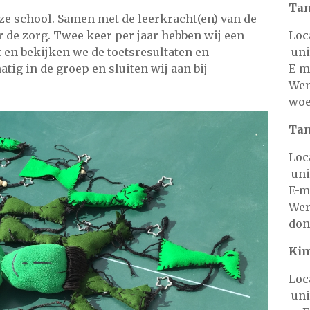
Tam
eze school. Samen met de leerkracht(en) van de
r de zorg. Twee keer per jaar hebben wij een
Lo
en bekijken we de toetsresultaten en
uni
tig in de groep en sluiten wij aan bij
E-m
Wer
woe
Ta
Lo
unit
E-m
Wer
don
Kim
Lo
u