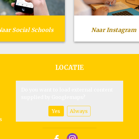
Naar Social Schools
Naar Instagram
LOCATIE
Do you want to load external content
supplied by
Googlemaps
?
Yes
Always
s