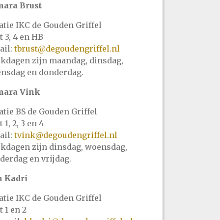
ara Brust
catie IKC de Gouden Griffel
t 3, 4 en HB
ail:
tbrust@degoudengriffel.nl
kdagen zijn maandag, dinsdag,
nsdag en donderdag.
mara Vink
catie BS de Gouden Griffel
 1, 2, 3 en 4
ail:
tvink@degoudengriffel.nl
kdagen zijn dinsdag, woensdag,
derdag en vrijdag.
 Kadri
catie IKC de Gouden Griffel
nit 1 en 2