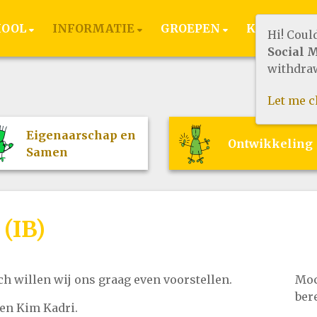
HOOL
INFORMATIE
GROEPEN
KINDEROP
Hi! Coul
Social 
withdraw
Let me 
Eigenaarschap en
Ontwikkeling
Samen
 (IB)
ch willen wij ons graag even voorstellen.
Moc
ber
 en Kim Kadri.