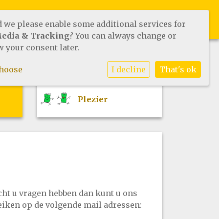
VANG
WERKEN BIJ
CONTACT
d we please enable some additional services for
Media & Tracking
? You can always change or
 your consent later.
choose
I decline
That's ok
Plezier
ht u vragen hebben dan kunt u ons
eiken op de volgende mail adressen: